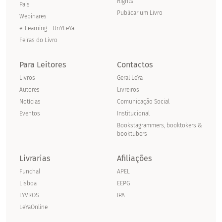
Rights
Pais
Publicar um Livro
Webinares
e-Learning - UnYLeYa
Feiras do Livro
Para Leitores
Contactos
Livros
Geral LeYa
Autores
Livreiros
Notícias
Comunicação Social
Eventos
Institucional
Bookstagrammers, booktokers &
booktubers
Livrarias
Afiliações
Funchal
APEL
Lisboa
EEPG
LYVROS
IPA
LeYaOnline