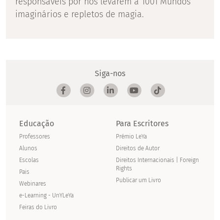
responsáveis por nos levarem a 1001 Mundos
imaginários e repletos de magia.
Siga-nos
Educação
Para Escritores
Professores
Prémio LeYa
Alunos
Direitos de Autor
Escolas
Direitos Internacionais | Foreign
Rights
Pais
Publicar um Livro
Webinares
e-Learning - UnYLeYa
Feiras do Livro