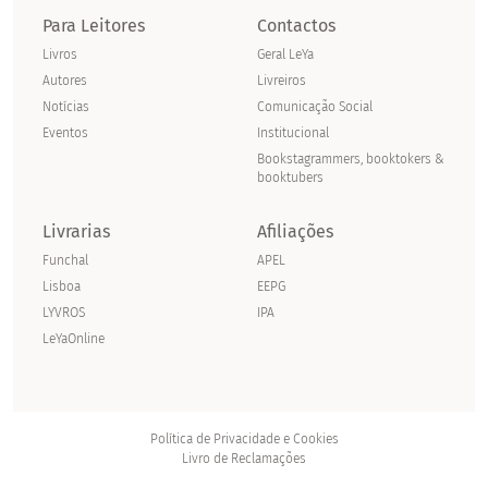
Para Leitores
Contactos
Livros
Geral LeYa
Autores
Livreiros
Notícias
Comunicação Social
Eventos
Institucional
Bookstagrammers, booktokers &
booktubers
Livrarias
Afiliações
Funchal
APEL
Lisboa
EEPG
LYVROS
IPA
LeYaOnline
Política de Privacidade e Cookies
Livro de Reclamações