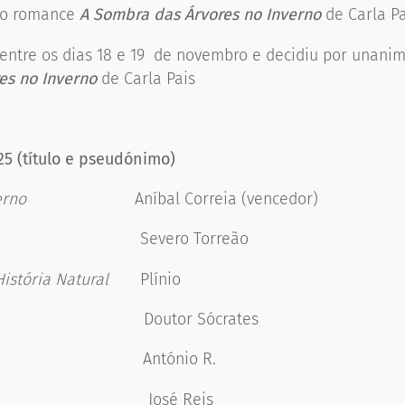
ao romance
A Sombra das Árvores no Inverno
de
Carla P
 entre os dias 18 e 19 de novembro e decidiu por unanim
es no Inverno
de
Carla Pais
25 (título e pseudónimo)
erno
Aníbal Correia (vencedor)
vero Torreão
istória Natural
Plínio
or Sócrates
ntónio R.
sé Reis