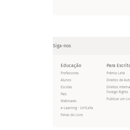
Siga-nos
Educação
Para Escrit
Professores
Prémio LeYa
Alunos
Direitos de Aut
Escolas
Direitos Intern
Foreign Rights
Pais
Publicar um Li
Webinares
e-Learning - UnYLeYa
Feiras do Livro