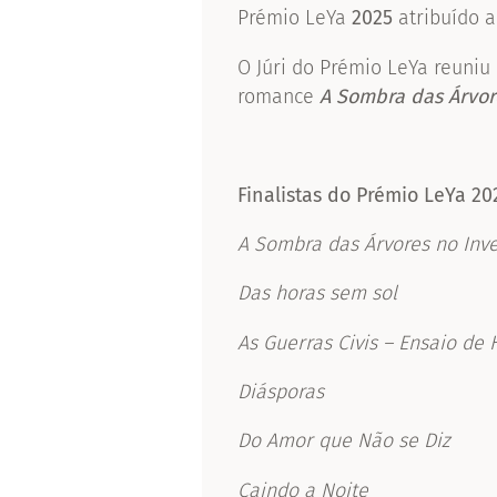
Prémio LeYa
2025
atribuído 
O Júri do Prémio LeYa reuniu
romance
A Sombra das Árvor
Finalistas do Prémio LeYa 20
A Sombra das Árvores no Inv
Das horas sem sol
Se
As Guerras Civis –
Ensaio de H
Diásporas
Dout
Do Amor que Não se Diz
A
Caindo a Noite
Jo