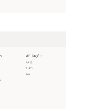
as
Afiliações
APEL
EEPG
IPA
e