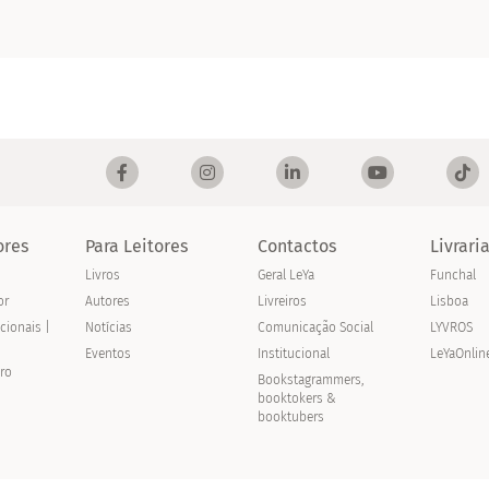
ores
Para Leitores
Contactos
Livrari
Livros
Geral LeYa
Funchal
or
Autores
Livreiros
Lisboa
acionais |
Notícias
Comunicação Social
LYVROS
Eventos
Institucional
LeYaOnlin
vro
Bookstagrammers,
booktokers &
booktubers