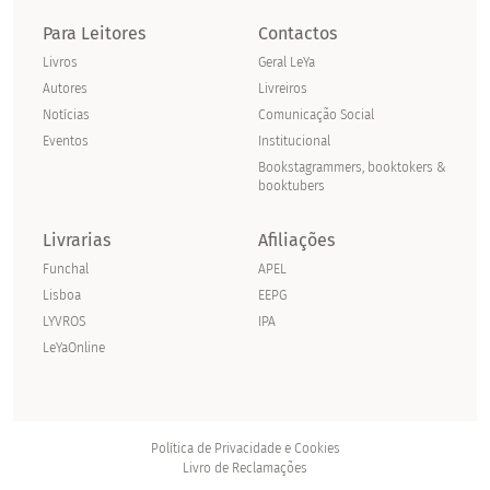
Para Leitores
Contactos
Livros
Geral LeYa
Autores
Livreiros
Notícias
Comunicação Social
Eventos
Institucional
Bookstagrammers, booktokers &
booktubers
Livrarias
Afiliações
Funchal
APEL
Lisboa
EEPG
LYVROS
IPA
LeYaOnline
Política de Privacidade e Cookies
Livro de Reclamações