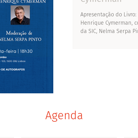
Apresentação do Livro:
Henrique Cymerman, c
da SIC, Nelma Serpa Pi
Agenda