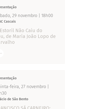
resentação
bado, 29 novembro | 18h00
AC Cascais
Estoril Não Caiu do
u, de Maria João Lopo de
arvalho
resentação
inta-feira, 27 novembro |
h30
lácio de São Bento
RANCISCO SÁ CARNEIRO: