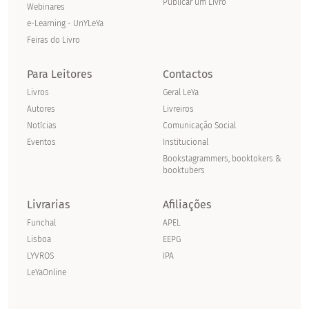
Publicar um Livro
Webinares
e-Learning - UnYLeYa
Feiras do Livro
Para Leitores
Contactos
Livros
Geral LeYa
Autores
Livreiros
Notícias
Comunicação Social
Eventos
Institucional
Bookstagrammers, booktokers &
booktubers
Livrarias
Afiliações
Funchal
APEL
Lisboa
EEPG
LYVROS
IPA
LeYaOnline