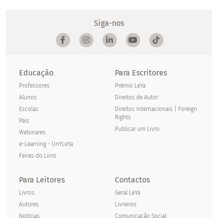
Siga-nos
Educação
Para Escritores
Professores
Prémio LeYa
Alunos
Direitos de Autor
Escolas
Direitos Internacionais | Foreign
Rights
Pais
Publicar um Livro
Webinares
e-Learning - UnYLeYa
Feiras do Livro
Para Leitores
Contactos
Livros
Geral LeYa
Autores
Livreiros
Notícias
Comunicação Social