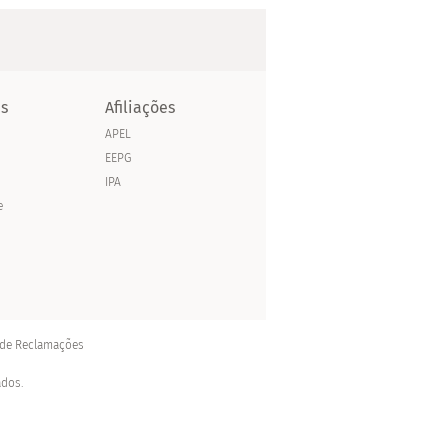
as
Afiliações
APEL
EEPG
IPA
e
 de Reclamações
ados.