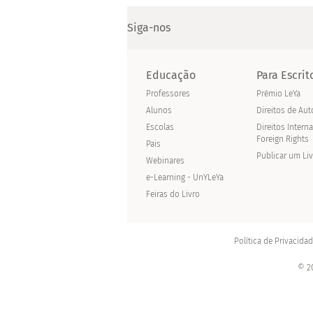
Siga-nos
Educação
Para Escrit
Professores
Prémio LeYa
Alunos
Direitos de Aut
Escolas
Direitos Intern
Foreign Rights
Pais
Publicar um Li
Webinares
e-Learning - UnYLeYa
Feiras do Livro
Política de Privacida
© 20