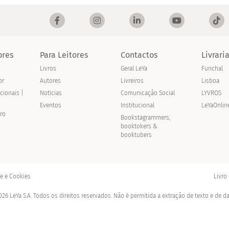
ores
Para Leitores
Contactos
Livrari
Livros
Geral LeYa
Funchal
or
Autores
Livreiros
Lisboa
acionais |
Notícias
Comunicação Social
LYVROS
Eventos
Institucional
LeYaOnlin
vro
Bookstagrammers,
booktokers &
booktubers
de e Cookies
Livro
26 LeYa S.A. Todos os direitos reservados. Não é permitida a extração de texto e de d